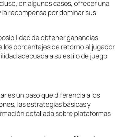
cluso, en algunos casos, ofrecer una
 y la recompensa por dominar sus
 posibilidad de obtener ganancias
 los porcentajes de retorno al jugador
tilidad adecuada a su estilo de juego
ar es un paso que diferencia a los
ones, las estrategias básicas y
formación detallada sobre plataformas