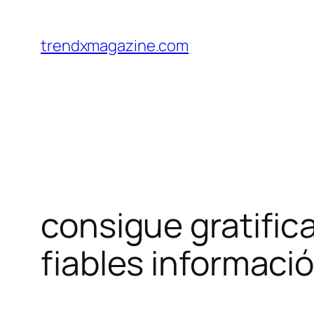
trendxmagazine.com
consigue gratific
fiables informaci