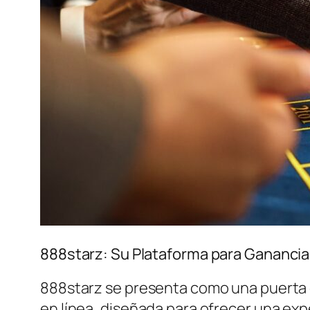
888starz: Su Plataforma para Ganancia
888starz se presenta como una puerta 
en línea, diseñada para ofrecer una exp