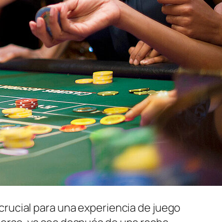
s crucial para una experiencia de juego