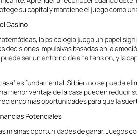
ificante. Aprender a reconocer cuándo deten
rotege su capital y mantiene el juego como u
 el Casino
temáticas, la psicología juega un papel signifi
las decisiones impulsivas basadas en la emoci
ino puede ser un entorno de alta tensión, y la
 casa” es fundamental. Si bien no se puede el
una menor ventaja de la casa pueden reducir s
reciendo más oportunidades para que la suert
nancias Potenciales
las mismas oportunidades de ganar. Juegos com