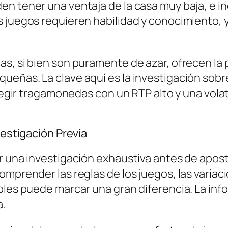
n tener una ventaja de la casa muy baja, e in
s juegos requieren habilidad y conocimiento,
s, si bien son puramente de azar, ofrecen la
eñas. La clave aquí es la investigación sobre
Elegir tragamonedas con un RTP alto y una vola
vestigación Previa
r una investigación exhaustiva antes de apost
mprender las reglas de los juegos, las variaci
ibles puede marcar una gran diferencia. La in
a.