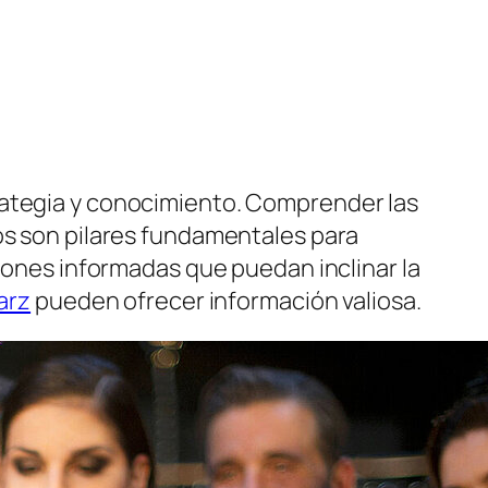
rategia y conocimiento. Comprender las
dos son pilares fundamentales para
siones informadas que puedan inclinar la
arz
pueden ofrecer información valiosa.