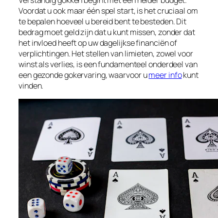
Verstandig gokken begint met een helder budget.
Voordat u ook maar één spel start, is het cruciaal om
te bepalen hoeveel u bereid bent te besteden. Dit
bedrag moet geld zijn dat u kunt missen, zonder dat
het invloed heeft op uw dagelijkse financiën of
verplichtingen. Het stellen van limieten, zowel voor
winst als verlies, is een fundamenteel onderdeel van
een gezonde gokervaring, waarvoor u
meer info
kunt
vinden.