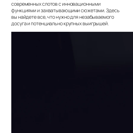
современных слотов с инновационными
функциями и захватывающими сюжетами. Здесь
вы найдете все, что нужно для незабываемого
досуга и потенциально крупных выигрышей.