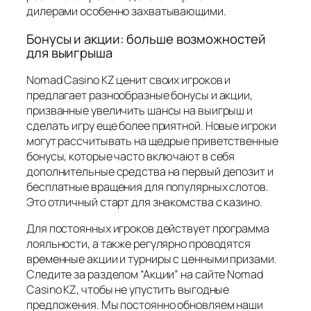
дилерами особенно захватывающими.
Бонусы и акции: больше возможностей
для выигрыша
Nomad Casino KZ ценит своих игроков и
предлагает разнообразные бонусы и акции,
призванные увеличить шансы на выигрыш и
сделать игру еще более приятной. Новые игроки
могут рассчитывать на щедрые приветственные
бонусы, которые часто включают в себя
дополнительные средства на первый депозит и
бесплатные вращения для популярных слотов.
Это отличный старт для знакомства с казино.
Для постоянных игроков действует программа
лояльности, а также регулярно проводятся
временные акции и турниры с ценными призами.
Следите за разделом “Акции” на сайте Nomad
Casino KZ, чтобы не упустить выгодные
предложения. Мы постоянно обновляем наши