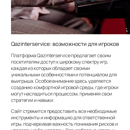
Qazinterservice: возможности для игроков
Платформа Qazinterservice предлагает своим
посетителям доступ к широкому спектру игр,
каждая из которых обладает своими
уникальными особенностями и потенциалом для
выигрыша. Особое внимание здесь уделяется
созданию комфортной игровой среды, где игроки
могут насладиться процессом, применяя свои
стратегии и навыки.
Сайт стремится предоставить все необходимые
инструменты и информацию для ответственной
игры, подчеркивая важность понимания рисков и