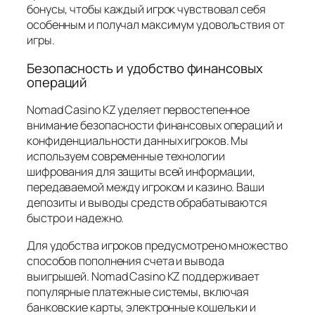
бонусы, чтобы каждый игрок чувствовал себя
особенным и получал максимум удовольствия от
игры.
Безопасность и удобство финансовых
операций
Nomad Casino KZ уделяет первостепенное
внимание безопасности финансовых операций и
конфиденциальности данных игроков. Мы
используем современные технологии
шифрования для защиты всей информации,
передаваемой между игроком и казино. Ваши
депозиты и выводы средств обрабатываются
быстро и надежно.
Для удобства игроков предусмотрено множество
способов пополнения счета и вывода
выигрышей. Nomad Casino KZ поддерживает
популярные платежные системы, включая
банковские карты, электронные кошельки и