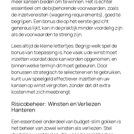
meer kansen bieden om te winnen. Het is echter
essentieel om de bijbehorende voorwaarden, zoals
de inzetvereisten (wagering requirements), goed te
begrijpen. Een bonus die op het eerste gezicht
genereus lijkt, kan in de praktijk minder voordelig zijn
als de voorwaarden te streng zijn.
Lees altijd de kleine lettertjes. Begrijp welk spel de
bonus van toepassing is, hoe vaak u de winst moet
inzetten voordat deze kan worden opgenomen, en
binnen welke termijn dit moet gebeuren. Door
bonussen strategisch te selecteren en te gebruiken,
kunt u uw speelgeld effectiever inzetten en uw
kansen op winst vergroten, zonder dat dit extra
kosten met zich meebrengt.
Risicobeheer: Winsten en Verliezen
Hanteren
Een essentieel onderdeel van budget-slim gokken is
het beheer van zowel winsten als verliezen. Stel