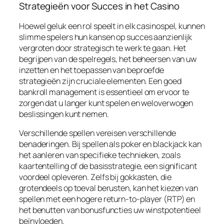
Strategieën voor Succes in het Casino
Hoewel geluk een rol speelt in elk casinospel, kunnen
slimme spelers hun kansen op succes aanzienlijk
vergroten door strategisch te werk te gaan. Het
begrijpen van de spelregels, het beheersen van uw
inzetten en het toepassen van beproefde
strategieën zijn cruciale elementen. Een goed
bankroll management is essentieel om ervoor te
zorgen dat u langer kunt spelen en weloverwogen
beslissingen kunt nemen.
Verschillende spellen vereisen verschillende
benaderingen. Bij spellen als poker en blackjack kan
het aanleren van specifieke technieken, zoals
kaartentelling of de basisstrategie, een significant
voordeel opleveren. Zelfs bij gokkasten, die
grotendeels op toeval berusten, kan het kiezen van
spellen met een hogere return-to-player (RTP) en
het benutten van bonusfuncties uw winstpotentieel
beïnvloeden.