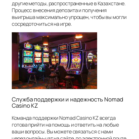
другие методы, распространенные в Казахстане.
Процесс внесения депозита и получения
выигрыша максимально упрощен, чтобы вы могли
сосредоточиться на игре.
Служба поддержки и надежность Nomad
Casino KZ
Команда поддержки Nomad Casino KZ всегда
готова прийти на помощь и ответить на любые
ваши вопросы. Вы можете связаться с нами
через онлайн-чат на сайте, по электронной почте