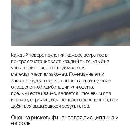
Каждый поворот рулетки, каждое вскрытое в
покере сочетание карт, каждый вытянутый из
урны шарик – все это подчиняется
математическим законам. Понимание этих
законов, будь то расчет шансов на выпадение
определенной комбинации или оценка
преимуществ казино, является ключевым для
игроков, стремящихся не просто развлечься, но и
добиться выдающихся результатов.
Оценка рисков: финансовая дисциплина и
ее роль