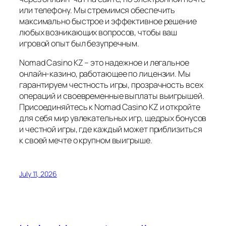
или телефону. Мы стремимся обеспечить
максимально быстрое и эффективное решение
любых возникающих вопросов, чтобы ваш
игровой опыт был безупречным.
Nomad Casino KZ – это надежное и легальное
онлайн-казино, работающее по лицензии. Мы
гарантируем честность игры, прозрачность всех
операций и своевременные выплаты выигрышей.
Присоединяйтесь к Nomad Casino KZ и откройте
для себя мир увлекательных игр, щедрых бонусов
и честной игры, где каждый может приблизиться
к своей мечте о крупном выигрыше.
July 11, 2026