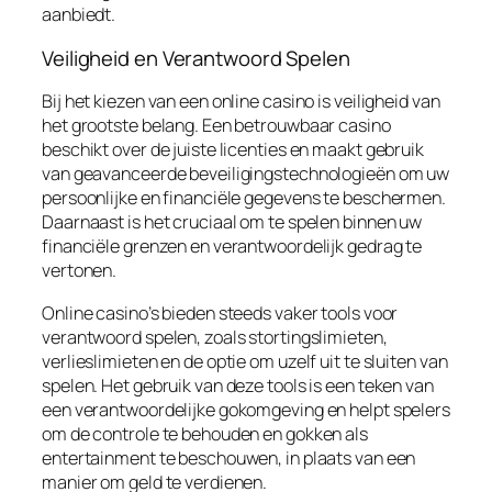
aanbiedt.
Veiligheid en Verantwoord Spelen
Bij het kiezen van een online casino is veiligheid van
het grootste belang. Een betrouwbaar casino
beschikt over de juiste licenties en maakt gebruik
van geavanceerde beveiligingstechnologieën om uw
persoonlijke en financiële gegevens te beschermen.
Daarnaast is het cruciaal om te spelen binnen uw
financiële grenzen en verantwoordelijk gedrag te
vertonen.
Online casino’s bieden steeds vaker tools voor
verantwoord spelen, zoals stortingslimieten,
verlieslimieten en de optie om uzelf uit te sluiten van
spelen. Het gebruik van deze tools is een teken van
een verantwoordelijke gokomgeving en helpt spelers
om de controle te behouden en gokken als
entertainment te beschouwen, in plaats van een
manier om geld te verdienen.