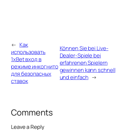
←
Как
Können Sie bei Live-
использовать
Dealer-Spiele bei
1xBet вход в
erfahrenen Spielern
режиме инкогнито
gewinnen kann schnell
для безопасных
und einfach
→
ставок
Comments
Leave a Reply