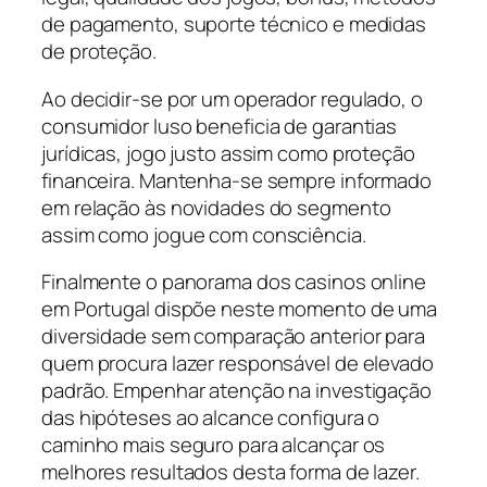
de pagamento, suporte técnico e medidas
de proteção.
Ao decidir-se por um operador regulado, o
consumidor luso beneficia de garantias
jurídicas, jogo justo assim como proteção
financeira. Mantenha-se sempre informado
em relação às novidades do segmento
assim como jogue com consciência.
Finalmente o panorama dos casinos online
em Portugal dispõe neste momento de uma
diversidade sem comparação anterior para
quem procura lazer responsável de elevado
padrão. Empenhar atenção na investigação
das hipóteses ao alcance configura o
caminho mais seguro para alcançar os
melhores resultados desta forma de lazer.