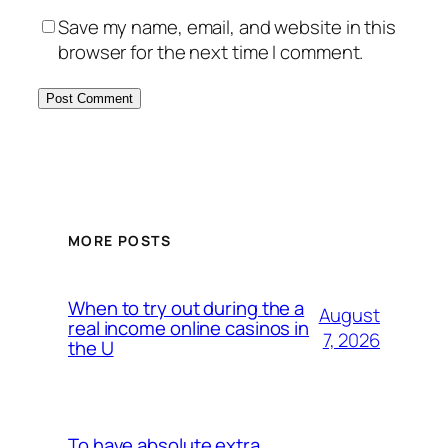
Save my name, email, and website in this
browser for the next time I comment.
MORE POSTS
When to try out during the a
August
real income online casinos in
7, 2026
the U
To have absolute extra