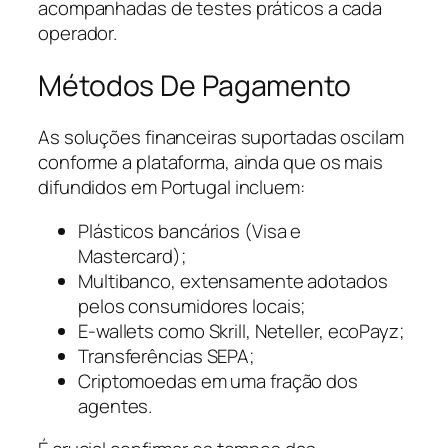
acompanhadas de testes práticos a cada
operador.
Métodos De Pagamento
As soluções financeiras suportadas oscilam
conforme a plataforma, ainda que os mais
difundidos em Portugal incluem:
Plásticos bancários (Visa e
Mastercard);
Multibanco, extensamente adotados
pelos consumidores locais;
E-wallets como Skrill, Neteller, ecoPayz;
Transferências SEPA;
Criptomoedas em uma fração dos
agentes.