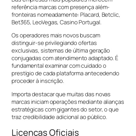
referência marcas com presença além-
fronteiras nomeadamente: Placard, Betclic,
Bet365, LeoVegas, Casino Portugal.
Os operadores mais novos buscam
distinguir-se privilegiando ofertas
exclusivas, sistemas de última geração
conjugadas com atendimento adaptado. É
fundamental examinar com cuidado o
prestígio de cada plataforma antecedendo
proceder à inscrição.
Importa destacar que muitas das novas
marcas iniciam operações mediante alianças
estratégicas com gigantes do setor, o que
traz credibilidade adicional ao público.
Licenças Oficiais