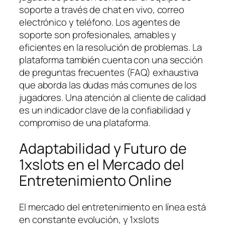
soporte a través de chat en vivo, correo
electrónico y teléfono. Los agentes de
soporte son profesionales, amables y
eficientes en la resolución de problemas. La
plataforma también cuenta con una sección
de preguntas frecuentes (FAQ) exhaustiva
que aborda las dudas más comunes de los
jugadores. Una atención al cliente de calidad
es un indicador clave de la confiabilidad y
compromiso de una plataforma.
Adaptabilidad y Futuro de
1xslots en el Mercado del
Entretenimiento Online
El mercado del entretenimiento en línea está
en constante evolución, y 1xslots