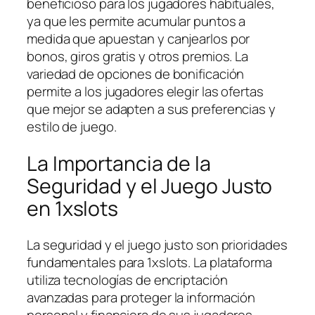
beneficioso para los jugadores habituales,
ya que les permite acumular puntos a
medida que apuestan y canjearlos por
bonos, giros gratis y otros premios. La
variedad de opciones de bonificación
permite a los jugadores elegir las ofertas
que mejor se adapten a sus preferencias y
estilo de juego.
La Importancia de la
Seguridad y el Juego Justo
en 1xslots
La seguridad y el juego justo son prioridades
fundamentales para 1xslots. La plataforma
utiliza tecnologías de encriptación
avanzadas para proteger la información