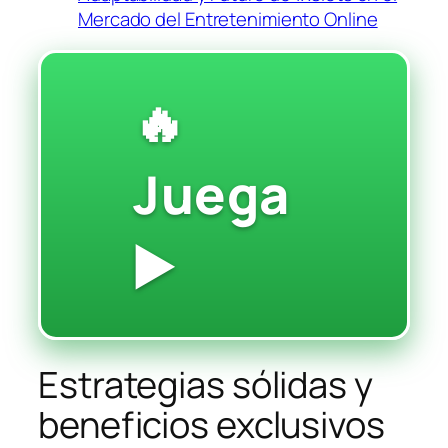
Mercado del Entretenimiento Online
🔥
Juega
▶️
Estrategias sólidas y
beneficios exclusivos