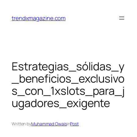
trendxmagazine.com
Estrategias_sólidas_y
_beneficios_exclusivo
s_con_1xslots_para_j
ugadores_exigente
Written by
Muhammad Owais
in
Post