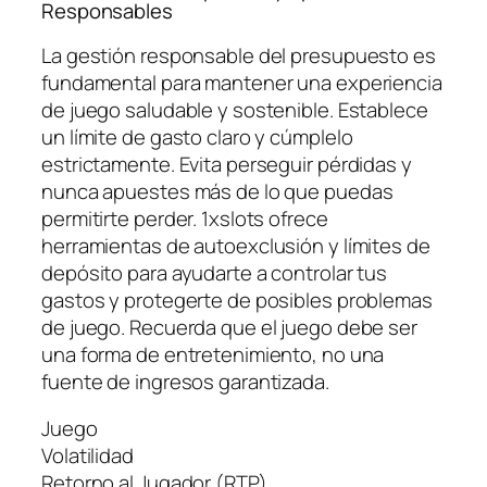
Responsables
La gestión responsable del presupuesto es
fundamental para mantener una experiencia
de juego saludable y sostenible. Establece
un límite de gasto claro y cúmplelo
estrictamente. Evita perseguir pérdidas y
nunca apuestes más de lo que puedas
permitirte perder. 1xslots ofrece
herramientas de autoexclusión y límites de
depósito para ayudarte a controlar tus
gastos y protegerte de posibles problemas
de juego. Recuerda que el juego debe ser
una forma de entretenimiento, no una
fuente de ingresos garantizada.
Juego
Volatilidad
Retorno al Jugador (RTP)