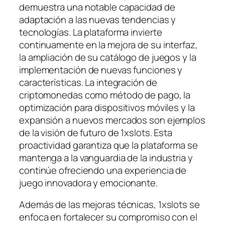
demuestra una notable capacidad de
adaptación a las nuevas tendencias y
tecnologías. La plataforma invierte
continuamente en la mejora de su interfaz,
la ampliación de su catálogo de juegos y la
implementación de nuevas funciones y
características. La integración de
criptomonedas como método de pago, la
optimización para dispositivos móviles y la
expansión a nuevos mercados son ejemplos
de la visión de futuro de 1xslots. Esta
proactividad garantiza que la plataforma se
mantenga a la vanguardia de la industria y
continúe ofreciendo una experiencia de
juego innovadora y emocionante.
Además de las mejoras técnicas, 1xslots se
enfoca en fortalecer su compromiso con el