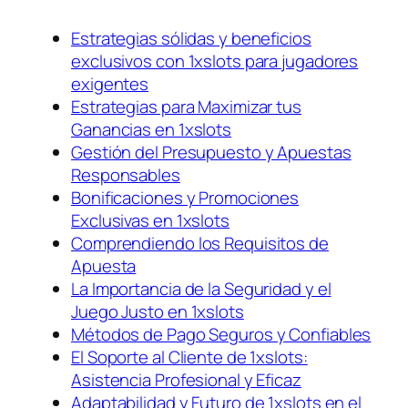
Estrategias sólidas y beneficios
exclusivos con 1xslots para jugadores
exigentes
Estrategias para Maximizar tus
Ganancias en 1xslots
Gestión del Presupuesto y Apuestas
Responsables
Bonificaciones y Promociones
Exclusivas en 1xslots
Comprendiendo los Requisitos de
Apuesta
La Importancia de la Seguridad y el
Juego Justo en 1xslots
Métodos de Pago Seguros y Confiables
El Soporte al Cliente de 1xslots:
Asistencia Profesional y Eficaz
Adaptabilidad y Futuro de 1xslots en el