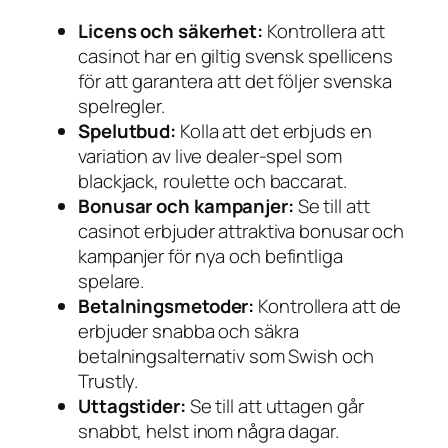
Licens och säkerhet:
Kontrollera att
casinot har en giltig svensk spellicens
för att garantera att det följer svenska
spelregler.
Spelutbud:
Kolla att det erbjuds en
variation av live dealer-spel som
blackjack, roulette och baccarat.
Bonusar och kampanjer:
Se till att
casinot erbjuder attraktiva bonusar och
kampanjer för nya och befintliga
spelare.
Betalningsmetoder:
Kontrollera att de
erbjuder snabba och säkra
betalningsalternativ som Swish och
Trustly.
Uttagstider:
Se till att uttagen går
snabbt, helst inom några dagar.