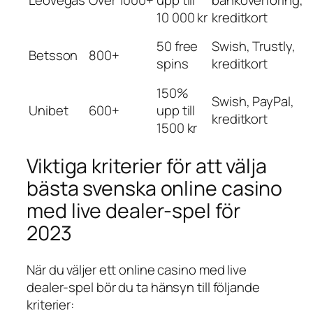
10 000 kr
kreditkort
50 free
Swish, Trustly,
Betsson
800+
spins
kreditkort
150%
Swish, PayPal,
Unibet
600+
upp till
kreditkort
1500 kr
Viktiga kriterier för att välja
bästa svenska online casino
med live dealer-spel för
2023
När du väljer ett online casino med live
dealer-spel bör du ta hänsyn till följande
kriterier: