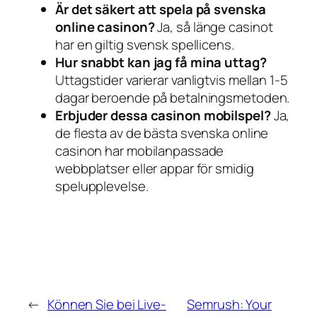
Är det säkert att spela på svenska
online casinon?
Ja, så länge casinot
har en giltig svensk spellicens.
Hur snabbt kan jag få mina uttag?
Uttagstider varierar vanligtvis mellan 1-5
dagar beroende på betalningsmetoden.
Erbjuder dessa casinon mobilspel?
Ja,
de flesta av de bästa svenska online
casinon har mobilanpassade
webbplatser eller appar för smidig
spelupplevelse.
←
Können Sie bei Live-
Semrush: Your