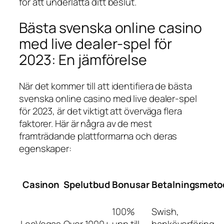
för att underlätta ditt beslut.
Bästa svenska online casino
med live dealer-spel för
2023: En jämförelse
När det kommer till att identifiera de bästa
svenska online casino med live dealer-spel
för 2023, är det viktigt att överväga flera
faktorer. Här är några av de mest
framträdande plattformarna och deras
egenskaper:
Casinon
Spelutbud
Bonusar
Betalningsmeto
100%
Swish,
LeoVegas
Over 1000+
upp till
banköverföring,