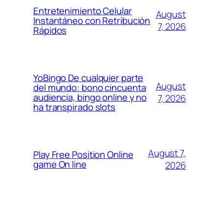
Entretenimiento Celular
August
Instantáneo con Retribución
7, 2026
Rápidos
YoBingo De cualquier parte
August
del mundo: bono cincuenta
audiencia, bingo online y no
7, 2026
ha transpirado slots
August 7,
Play Free Position Online
game On line
2026