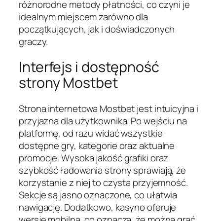
różnorodne metody płatności, co czyni je
idealnym miejscem zarówno dla
początkujących, jak i doświadczonych
graczy.
Interfejs i dostępność
strony Mostbet
Strona internetowa Mostbet jest intuicyjna i
przyjazna dla użytkownika. Po wejściu na
platformę, od razu widać wszystkie
dostępne gry, kategorie oraz aktualne
promocje. Wysoka jakość grafiki oraz
szybkość ładowania strony sprawiają, że
korzystanie z niej to czysta przyjemność.
Sekcje są jasno oznaczone, co ułatwia
nawigację. Dodatkowo, kasyno oferuje
wersję mobilną, co oznacza, że można grać