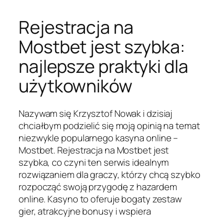
Rejestracja na
Mostbet jest szybka:
najlepsze praktyki dla
użytkowników
Nazywam się Krzysztof Nowak i dzisiaj
chciałbym podzielić się moją opinią na temat
niezwykle popularnego kasyna online –
Mostbet. Rejestracja na Mostbet jest
szybka, co czyni ten serwis idealnym
rozwiązaniem dla graczy, którzy chcą szybko
rozpocząć swoją przygodę z hazardem
online. Kasyno to oferuje bogaty zestaw
gier, atrakcyjne bonusy i wspiera