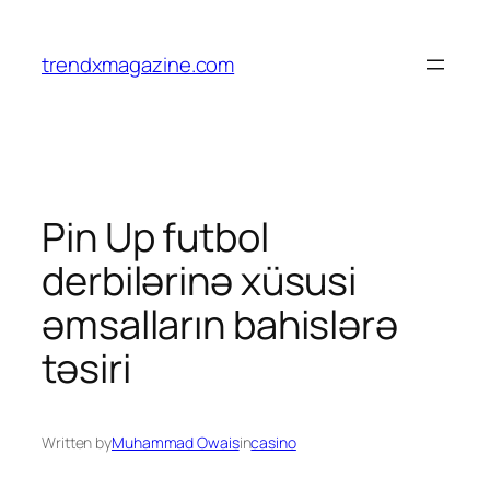
trendxmagazine.com
Pin Up futbol
derbilərinə xüsusi
əmsalların bahislərə
təsiri
Written by
Muhammad Owais
in
casino