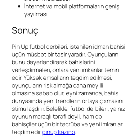
İnternet və mobil platformaların geniş
yayılması
Sonuç
Pin Up futbol derbiləri, istənilən idman bahisi
üçün müsbət bir təsir yaradır. Oyunçuların
bunu dəyərləndirərək bahislərini
yerləşdirmələri, onlara yeni imkanlar təmin
edir. Yüksək əmsalların təqdim edilməsi,
oyunçuların risk almağa daha meyilli
olmasına səbəb olur, eyni zamanda, bahis
dünyasında yeni trendlərin ortaya çıxmasını
stimullaşdırır. Beləliklə, futbol derbiləri, yalnız
oyunun maraqlı tərəfi deyil, həm də
bahisçilər üçün bir təcrübə və yeni imkanlar
təqdim edir
pinup kazino
.