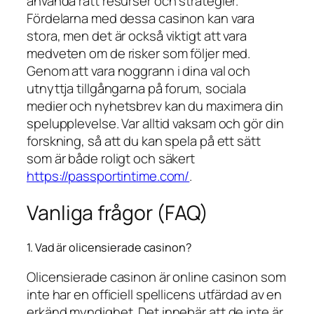
använda rätt resurser och strategier.
Fördelarna med dessa casinon kan vara
stora, men det är också viktigt att vara
medveten om de risker som följer med.
Genom att vara noggrann i dina val och
utnyttja tillgångarna på forum, sociala
medier och nyhetsbrev kan du maximera din
spelupplevelse. Var alltid vaksam och gör din
forskning, så att du kan spela på ett sätt
som är både roligt och säkert
https://passportintime.com/
.
Vanliga frågor (FAQ)
1. Vad är olicensierade casinon?
Olicensierade casinon är online casinon som
inte har en officiell spellicens utfärdad av en
erkänd myndighet. Det innebär att de inte är