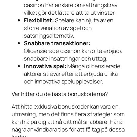
casinon har enklare omsättningskrav
vilket gör det lättare att ta ut vinster.
Flexibilitet:
Spelare kan njuta av en
större variation av spel och
satsningsalternativ.
Snabbare transaktioner:
Olicensierade casinon kan ofta erbjuda
snabbare insättningar och uttag.
Innovativa spel:
Många olicensierade
aktörer strävar efter att erbjuda unika
och innovativa spelupplevelser.
Var hittar du de bästa bonuskoderna?
Att hitta exklusiva bonuskoder kan vara en
utmaning, men det finns flera strategier som
kan hjälpa dig att nå ditt mål snabbare. Här är
några användbara tips för att få tag på dessa
koder: